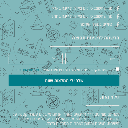
מה שחשוב: טיולים ומקומות לינה בארץ
מה שחשוב: טיולים ומקומות לינה בחו"ל
טיולים במזרח אירופה
הרשמה לרשימת תפוצה
אני מאשר/ת קבלת דיוור במייל ושימוש בפרטים בהתאם ל
מדיניות הפרטיות
שלחי לי המלצות שוות
גילוי נאות
כשאתם מזמינים דרך הלינקים באתר, אנחנו מקבלים עמלה קטנה על
ההזמנה. התוכן בפורטל Check in out מסופק על ידי הספקים. טיב
השירות, האיכות והתוכן באחריות הספקים בלבד.