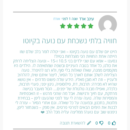
עינב ארד
שנה 1 לפני
אורח
חוויה בלתי נשכחת עם נועה בקיוטו
היינו יום שלם עם נועה בקיוטו – ואני יכולה לומר בלב שלם שזו
הייתה אחת החוויות הכי מוצלחות בטיול!
נסענו – אמא עם שני ילדים בני 10.5 ו-15 – ונועה הצליחה לרתק
את כולנו, כל אחד בגובה העיניים ובשפה שמתאימה לו. הילדים היו
מוקסמים ממנה, שאלו שאלות בלי סוף, ולא רצו להיפרד. נועה
הצליחה לשלב אותם לאורך כל הסיור, ליצור איתם שיח, להלהיב
ולעניין – וזה לא מובן מאליו. הידע שלה פשוט מדהים – אין נושא
שהיא לא מכירה: תרבות, דת, פילוסופיה, גינון יפני, פערי תרבות,
כלכלה, ואפילו מבנה גולגולת של יפנים... הכול מועבר בגישה
מרתקת, עם חיוך ורגישות. אבל מה שהכי מרגש – זו האכפתיות
והמסירות שלה. נועה עזרה לי עוד לפני שהגענו ליפן – בבחירת
מלונות, בתכנון, ובמענה על כל שאלה. וגם אחרי הסיור – עזרה לי
לבנות את הימים הבאים לפרטי פרטים. אין ספק – כשנחזור ליפן,
ניפגש שוב עם נועה! ממליצה עליה מכל הלב ❤️
0
0
להשארת תגובה