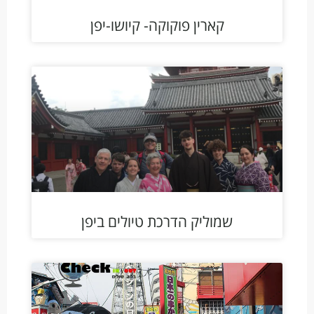
קארין פוקוקה- קיושו-יפן
שמוליק הדרכת טיולים ביפן