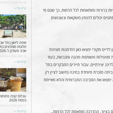
30 ביוני 2026
אין תגובות
קרא עוד »
ת ברורות ומותאמות לכל הרמות, כך שגם מי
תפים יכולים להזמין משקאות ונשנושים
איפה לישון בתל אבי
מלונות מומלצים בת
לדייט מקורי ימצאו כאן הזדמנות מצוינת
אביב מעודכן ל-2026
14 במאי 2026
אין תגובו
ות מפעילות משותפת מהנה ומגבשת, בעוד
קרא עוד »
ינג יצירתיים. עבור תיירים המבקרים בתל
ביתה מזכרת מיוחדת במינה (חשוב לציין רק
ימצאו את הסביבה החברותית והלא מאיימת
עגלות קפה פתוחות
בפסח 2026
31 במרץ 2026
אין תגובו
ם בציור. ההדרכה מותאמת לכל הרמות..
קרא עוד »