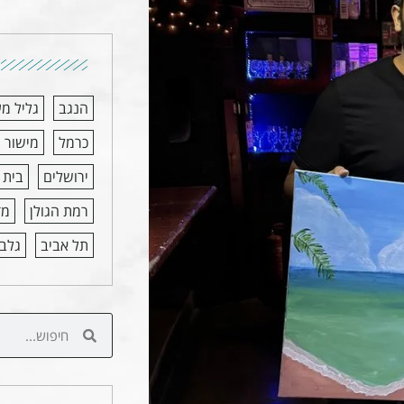
הנגב
גליל מ
כרמל
מישור 
ירושלים
בית 
רמת הגולן
מד
תל אביב
גלבו