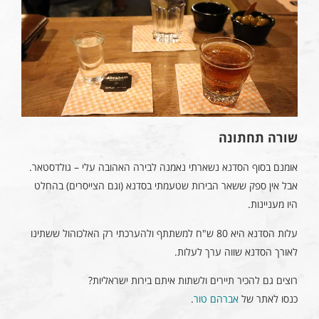
שורה תחתונה
אומנם בסוף הסדנא נשארתי נאמנה לבירה האהובה עלי – גולדסטאר.
אבל אין ספק ששאר הבירות שטעמתי בסדנא (וגם הצייסרים) בהחלט
היו מעניינות.
עלות הסדנא היא 80 ש"ח למשתתף ולהערכתי רק האלכוהול ששתינו
לאורך הסדנא שווה ערך לעלות.
רוצים גם להכיר תיירים ולשתות איתם בירות ישראליות?
כנסו לאתר של
אברהם טור
.