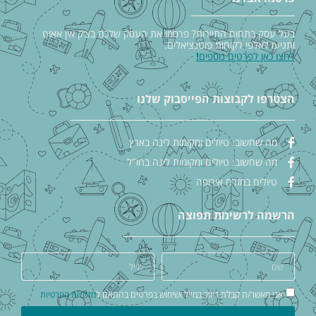
בעל עסק בתחום התיירות? פרסמו את העסק שלכם בצ׳ק אין אאוט
ותגיעו לאלפי לקוחות פוטנציאלים.
לחצו כאן לפרטים נוספים
!
הצטרפו לקבוצות הפייסבוק שלנו
מה שחשוב: טיולים ומקומות לינה בארץ
מה שחשוב: טיולים ומקומות לינה בחו"ל
טיולים במזרח אירופה
הרשמה לרשימת תפוצה
אני מאשר/ת קבלת דיוור במייל ושימוש בפרטים בהתאם ל
מדיניות הפרטיות