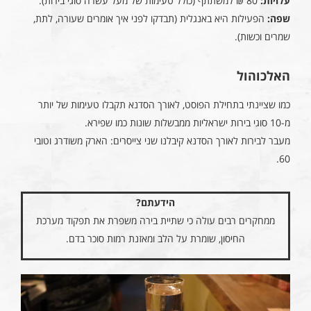
עלויות:
80 ₪ למשתתף (כולל טעימות של מעל עשרה סוגי בירות).
שפה:
הפעילות היא באנגלית (תבדקו לפני איך אומרים שעורה, לתת,
שמרים וכשות).
האלכוהול
כמו שציינתי בתחילת הפוסט, לאורך הסדנא תקבלו טעימות של יותר
מ-10 סוגי בירות ישראליות ממבשלות שונות כמו שפירא.
מעבר לבירות לאורך הסדנא קיבלנו שני צייסרים: הארק משודרג וטובי
60.
הידעתם?
ממחקרים רבים עולה כי שתיית בירה משפרת את תפקוד מערכת
החיסון, שומרת על הלב ומאזנת רמות סוכר בדם.