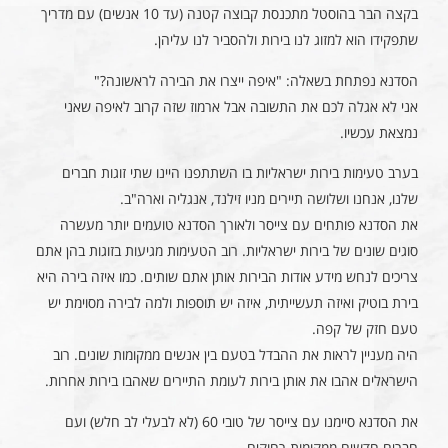
בקצה הבר בהוסטל מתכנסת קבוצה קטנה (עד 10 אנשים) עם מדריך
שתפקידו הוא למזוג לנו בירות ולהסביר לנו עליהן.
הסדנא נפתחת בשאלה: "איפה ייצרו את הבירה לראשונה?"
אני לא אגלה לכם את התשובה אבל ארמוז שזה קרוב לאיפה שאני
נמצאת עכשיו.
בערב טעימות בירות ישראליות בו השתתפנו היינו שתי זוגות חברים
שלנו, אנחנו ושלושה תיירים מניו זילנד, אנגליה וארה"ב.
את הסדנא פותחים עם צייסר ולאורך הסדנא טועמים יותר מעשרה
סוגים שונים של בירות ישראליות. רוב הטעימות מגיעות בזוגות בהן אתם
צריכים לנחש מידע אודות הבירות אותן אתם שותים. כמו איזה בירה היא
בירת בוטיק ואיזה תעשייתית, איזה יש תוספות ולמה לבירה מסוימת יש
טעם חזק של קפה.
היה מעניין לראות את ההבדל בטעם בין אנשים ממקומות שונים. רוב
הישראלים אהבו את אותן בירות לעומת התיירים שאהבו בירות אחרות.
את הסדנא סיימנו עם צייסר של טובי 60 (לא לבעלי לב חלש) ועם
חברים חדשים ממקומות רחוקים.