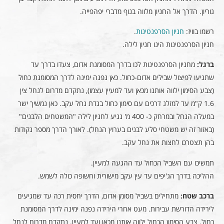
גוריון. הדרך אל החניון מלווה בנוף מדברי יפהפייה.
רשמו בוויז:
חניון הסרפנטינות
.
חניון הסרפנטינות הינו חניון לילה.
ברגל:
מחניון הסרפנטינות לכו בדרך המסומנת אדום, צעדו בדרך עד
שתגיעו לפיצול שבילים אדום-כחול. כאן נפנה ימינה לדרך המסומנת כחול
(צבע הסימון ילווה אותנו מכאן ועד למעיין עצמו), נתקדם מדרום לנחל צין
1.6 ק"מ עד למזלג דרכים עם סימון כחול בגדת נחל עקב. כאן נמשיך ישר
במעלה הנחל ובמרחק כ- 400 מ' נגיע לחניון לילה "המשטחים הלבנים"
(באזור זה יש משטחי סלע לבנים בערוץ הנחל). לאורך הדרך מספר נקודות
בהן תצטרכו לחצות את נחל עקב.
תמשיכו עם השביל הכחול עד ההגעה למעיין.
ההליכה בדרך הג'יפים עד עין עקב מישורית וחשופה כולה לשמש.
ברכב שטח:
מתחילים בשביל מסומן אדום, הדרך יחסית רכה עד שמגיעים
לירידה הדורשת עבירות. מעט אחרי הירידה נפנה ימינה לדרך המסומנת
כחול. צבע הסימון הכחול ילווה אותנו מכאן ועד למעיין. נתקדם מדרום לנחל