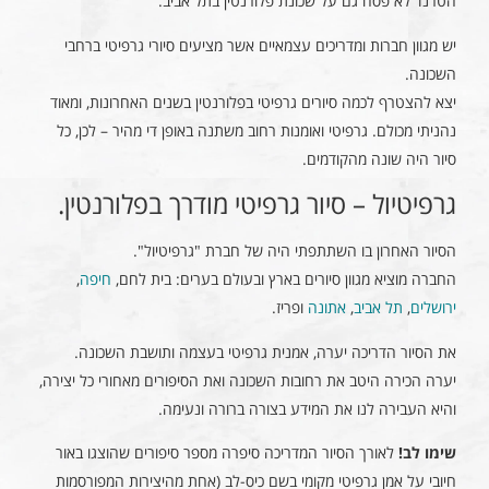
הטרנד לא פסח גם על שכונת פלורנטין בתל אביב.
יש מגוון חברות ומדריכים עצמאיים אשר מציעים סיורי גרפיטי ברחבי
השכונה.
יצא להצטרף לכמה סיורים גרפיטי בפלורנטין בשנים האחרונות, ומאוד
נהניתי מכולם. גרפיטי ואומנות רחוב משתנה באופן די מהיר – לכן, כל
סיור היה שונה מהקודמים.
גרפיטיול – סיור גרפיטי מודרך בפלורנטין.
הסיור האחרון בו השתתפתי היה של חברת "גרפיטיול".
החברה מוציא מגוון סיורים בארץ ובעולם בערים: בית לחם,
חיפה
,
ירושלים
,
תל אביב
,
אתונה
ופריז.
את הסיור הדריכה יערה, אמנית גרפיטי בעצמה ותושבת השכונה.
יערה הכירה היטב את רחובות השכונה ואת הסיפורים מאחורי כל יצירה,
והיא העבירה לנו את המידע בצורה ברורה ונעימה.
שימו לב!
לאורך הסיור המדריכה סיפרה מספר סיפורים שהוצגו באור
חיובי על אמן גרפיטי מקומי בשם כיס-לב (אחת מהיצירות המפורסמות