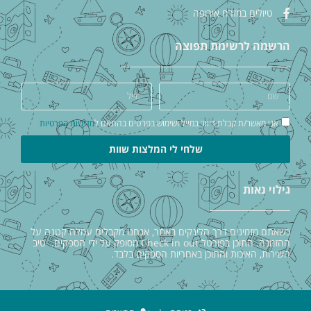
טיולים במזרח אירופה
הרשמה לרשימת תפוצה
אני מאשר/ת קבלת דיוור במייל ושימוש בפרטים בהתאם ל
מדיניות הפרטיות
שלחי לי המלצות שוות
גילוי נאות
כשאתם מזמינים דרך הלינקים באתר, אנחנו מקבלים עמלה קטנה על
ההזמנה. התוכן בפורטל Check in out מסופק על ידי הספקים. טיב
השירות, האיכות והתוכן באחריות הספקים בלבד.