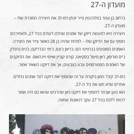
מועדון ה-27
ברחוב בן עטר בפלורנטין צייר יונתן כיס-לב את היצירה המוכרת שלו –
מועדון ה-27.
היצירה היא למעשה דיוקן של אמנים שהלכו לעולם בגיל 27, ולאחירהם
הוסיף גם את הדיוקן שלו – למרות שהיה בן 28 כאשר צייר את היצירה.
האמנים המופעים בגרפיטי הם: בריאן ג'ונס, ג'ימי הנדריקס, ג'ניס גו'פלין,
ג'ים מוריסון, ז'אן מישל בסקיאט, קורט קוביין ואיימי ויינהאוס. את הדיוקנים
של האמנים המפורסמים צבע בצבעים, אך את דיוקנו השאיר אפור.
כיס-לב קיבל המון ביקורת על זה שהוסיף את דיוקנו לצד אמנים גדולים
אחרים שלא חצו את גיל ה-27.
הוא טען שבחר להוסיף את דיוקנו כיוון שהרגיש שהוא גם היה אמור
להיות ללכת בגיל 27 עקב דכאונות שחווה.