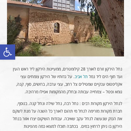
פתח סרגל
נחל הירקון זורם לאורך 28 קילומטרים, ממעיינות הירקון ליד ראש העין
ועד חוף הים ליד נמל
תל אביב
. על גדותיו של הירקון צומחים עצי
אקליפטוס ענקיים שמטילים צל רחב, עצי ערבה, ברושים, סוף, קנה,
גומא ופטל – צמחייה עבותה ובחלק מהמקומות אפילו מרהיבה.
לנחל הירקון מקורות רבים : נחל רבה, נחל שילה ונחל קנה. בנוסף,
חברת מקורות מזרימה לנחל מי תהום לאורך כל השנה על מנת לשקם
את הנזק שנעשה לנחל עקב שאיבה. עבודות השיקום יצרו אזור בנחל
הירקון בו ניתן לרחוץ במים. בכתבה תוכלו למצוא כמה מהפינות