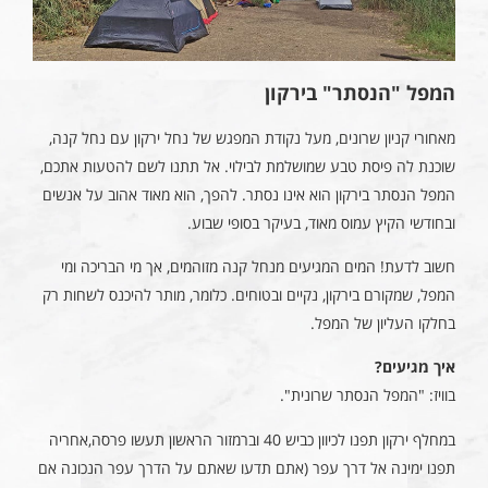
המפל "הנסתר" בירקון
מאחורי קניון שרונים, מעל נקודת המפגש של נחל ירקון עם נחל קנה,
שוכנת לה פיסת טבע שמושלמת לבילוי. אל תתנו לשם להטעות אתכם,
המפל הנסתר בירקון הוא אינו נסתר. להפך, הוא מאוד אהוב על אנשים
ובחודשי הקיץ עמוס מאוד, בעיקר בסופי שבוע.
חשוב לדעת! המים המגיעים מנחל קנה מזוהמים, אך מי הבריכה ומי
המפל, שמקורם בירקון, נקיים ובטוחים. כלומר, מותר להיכנס לשחות רק
בחלקו העליון של המפל.
איך מגיעים?
בוויז: "המפל הנסתר שרונית".
במחלף ירקון תפנו לכיוון כביש 40 וברמזור הראשון תעשו פרסה,אחריה
תפנו ימינה אל דרך עפר (אתם תדעו שאתם על הדרך עפר הנכונה אם