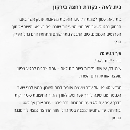
בית לאה - נקודת רחצה בירקון
בית לאה, סמוך לצומת ירקונים, הוא בית משאבות עתיק אשר בעבר
הרחוק נהגו לשאוב מים ממי המעיינות שזרמו פה בשפע, הישר אל תוך
הפרדסים הסמוכים. כיום המבנה נותר שומם ומתחתיו זורם נחל הירקון
הנקי.
איך מגיעים?
בוויז : "בית לאה".
שימו לב, יש שתי נקודות בשם בית לאה – אתם צריכים להגיע מכיוון
מועצה אזורית דרום השרון.
מכביש 40 פנו אל עבר מועצה אזורית דרום השרון. ממש לפני שער
הכניסה פנו ימינה לדרך עפר וסעו לאורך הגדר החיצונית כ-10 דקות
בדרך עפר עם לא מעט מהמרות, רכב פרטי יעבור אותן אך לאט
ובזהירות, עד שתגיעו למבנה בטון גדול. אזור הרחצה נמצא ליד מבנה
הבטון.