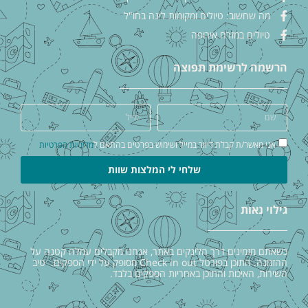
מה שחשוב: טיולים ומקומות לינה בחו"ל
טיולים במזרח אירופה
הרשמה לרשימת תפוצה
אני מאשר/ת קבלת דיוור במייל ושימוש בפרטים בהתאם ל
מדיניות הפרטיות
שלחי לי המלצות שוות
גילוי נאות
כשאתם מזמינים דרך הלינקים באתר, אנחנו מקבלים עמלה קטנה על
ההזמנה. התוכן בפורטל Check in out מסופק על ידי הספקים. טיב
השירות, האיכות והתוכן באחריות הספקים בלבד.