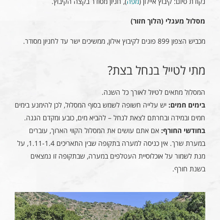
נקודת סיום: קיבוץ איילון (
מפה
), חניון מסודר בקצה הקיבוץ.
מסלול מעגלי (הלוך חזור)
מכביש הצפון 899 פונים לקיבוץ אילון, ממשיכים ישר עד לחניון מסודר.
מתי לטייל בנחל בצת?
המסלול מתאים לטיול לאורך כל השנה.
בימים חמים:
יש עלייה חשופה לשמש בסוף המסלול, לכן להימנע בימים
חמים ובמידה ובחרתם לצאת לנחל – להביא מים, כובע ומקדם הגנה.
בחודשי החורף:
אם אתם עושים את המסלול הקווי הארוך, עוברים
במערת שרך. אין כניסה למערה בתקופה שבין התאריכים 1.11-1.4, על
מנת לשמור על אוכלוסיית העטלפים במערה, שבתקופה זו נמצאים
בשנת חורף.