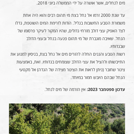
מים לנחלים, אשר אושרה על ידי הממשלה ביוני 2018.
עד שנת 2000 זרמו אל נחל בצת מי תהום רבים והוא היה אחת
משמורת הטבע החשובות בגליל. הודות לזרימת המים השוטפת, גדלו
לצד האפיק עצי דולב מזרחי גדולים, שהיו המקור לעיקר פרסומו של
הנחל. שאיבה מוגברת של מי תהום פגעה בנחל ובעצי הדולב
שבגדותיו.
רשות הטבע והגנים החלה להזרים מים אל נחל בצת, בניסיון למנוע את
התייבשותו ולהציל את עצי הדולב שצומחים בגדותיו. זאת, באמצעות
צינור שחובר (ניתן לראות את הצינור מצידה של הגדה) אל מקטעי
הנחל שבהם היובש חמור במיוחד.
עדכון ספטמבר 2023:
אין הזרמה של מים לנחל.