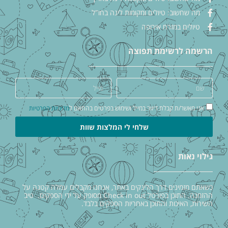
מה שחשוב: טיולים ומקומות לינה בחו"ל
טיולים במזרח אירופה
הרשמה לרשימת תפוצה
אני מאשר/ת קבלת דיוור במייל ושימוש בפרטים בהתאם ל
מדיניות הפרטיות
שלחי לי המלצות שוות
גילוי נאות
כשאתם מזמינים דרך הלינקים באתר, אנחנו מקבלים עמלה קטנה על
ההזמנה. התוכן בפורטל Check in out מסופק על ידי הספקים. טיב
השירות, האיכות והתוכן באחריות הספקים בלבד.