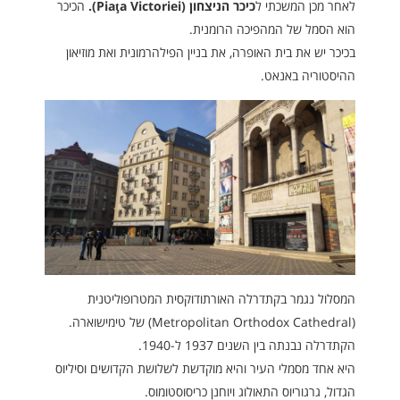
לאחר מכן המשכתי ל
כיכר הניצחון (
Piaţa Victoriei
).
הכיכר
הוא הסמל של המהפיכה הרומנית.
בכיכר יש את בית האופרה, את בניין הפילהרמונית ואת מוזיאון
ההיסטוריה באנאט.
המסלול נגמר בקתדרלה האורתודוקסית המטרופוליטנית
(Metropolitan Orthodox Cathedral) של טימישוארה.
הקתדרלה נבנתה בין השנים 1937 ל-1940.
היא אחד מסמלי העיר והיא מוקדשת לשלושת הקדושים וסיליוס
הגדול, גרגוריוס התאולוג ויוחנן כריסוסטומוס.