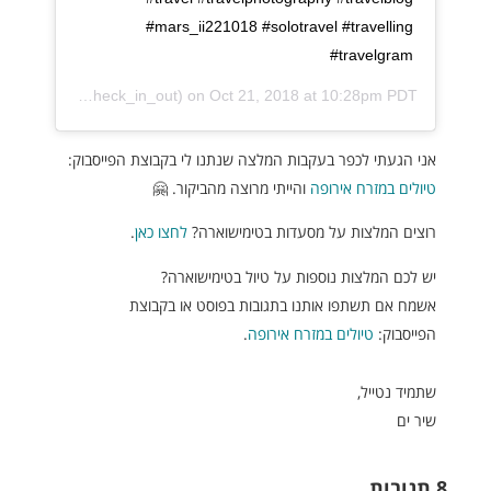
#mars_ii221018 #solotravel #travelling
#travelgram
(@shiryam_check_in_out) on
Oct 21, 2018 at 10:28pm PDT
אני הגעתי לכפר בעקבות המלצה שנתנו לי בקבוצת הפייסבוק:
טיולים במזרח אירופה
והייתי מרוצה מהביקור. 🤗
רוצים המלצות על מסעדות בטימישוארה?
לחצו כאן
.
יש לכם המלצות נוספות על טיול בטימישוארה?
אשמח אם תשתפו אותנו בתגובות בפוסט או בקבוצת
הפייסבוק:
טיולים במזרח אירופה
.
שתמיד נטייל,
שיר ים
8 תגובות