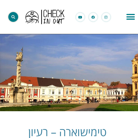
טימישוארה – רעיון