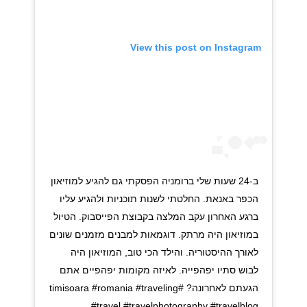
View this post on Instagram
ב-24 שעות שלי ברומניה הפסקתי גם להגיע למוזיאון
הכפר באנאת. החלטתי לשנות תוכניות ולהגיע עליו
ברגע האחרון עקב המלצה בקבוצת הפייסבוק. הטיול
במוזיאון היה מרתק. דוגמאות למבנים מזמנים שונים
לאורך ההיסטוריה. והילד הכי טוב, המוזיאון היה
לבוש סתיו יפהפייה. לאיזה מקומות יפהפיים אתם
הגעתם לאחרונה? #timisoara #romania #traveling
#travel #travelphotography #travelblog