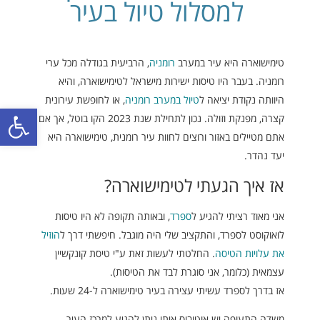
למסלול טיול בעיר
טימישוארה היא עיר במערב
רומניה
, הרביעית בגודלה מכל ערי
רומניה. בעבר היו טיסות ישירות מישראל לטימישוארה, והיא
היוותה נקודת יציאה ל
טיול במערב רומניה
, או לחופשת עירונית
פתח סרגל
קצרה, מפנקת וזולה. נכון לתחילת שנת 2023 הקו בוטל, אך אם
אתם מטיילים באזור ורוצים לחוות עיר רומנית, טימישוארה היא
יעד נהדר.
אז איך הגעתי לטימישוארה?
אני מאוד רציתי להגיע ל
ספרד
, ובאותה תקופה לא היו טיסות
לואוקוסט לספרד, והתקציב שלי היה מוגבל. חיפשתי דרך ל
הוזיל
את עלויות הטיסה
. החלטתי לעשות זאת ע"י טיסת קונקשיין
עצמאית (כלומר, אני סוגרת לבד את הטיסות).
אז בדרך לספרד עשיתי עצירה בעיר טימישוארה ל-24 שעות.
משדה התעופה יש אוטובוס איתו ניתן להגיע למרכז העיר.