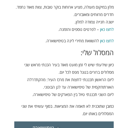
מלון במיקום מעולה, מציע ארוחות בוקר טובות, צוות מאוד נחמד.
חדרים מרווחים ומאובזרים.
ישנה חנייה צמודה למלון.
לחצו כאן
– לפרטים נוספים והזמנה.
לחצו כאן
להשוואת מחירי לינה בטימישוארה.
המסלול שלי:
כיוון שידעתי שיש לי זמן מועט מאוד בעיר הכנתי מראש שני
מסלולים ברורים בגוגל מפס לכל יום.
ליום הראשון תכננתי לחצות את מרכז העיר: מהקתדרלה
האורתודוקסית של טימישוארה עד לגן הבוטני.
ליום השני תכננתי טיול בין הפארקים של טימישוארה.
כמובן שתוכנית לא תאמה את המציאות. בסוף עשיתי את שני
המסלולים באותו יום.