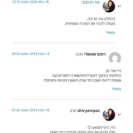
18 במאי 2020 בשעה 13:15
שיר-ים
הגיב:
בהחלט עיר חביבה.
מעולה להכיר את רומניה האמיתית.
Reply
13 במרץ 2019 בשעה 20:33
רותם שמואלי
הגיב:
היי שיר-ים,
החלטתי בזכותך לטוס לטימישוארה לסופ"ש קצר.
אשמח לדעת האם בימי שבת-ראשון החנויות פתוחות?
Reply
16 במרץ 2019 בשעה 01:26
shiryampas
הגיב:
היי, כייף לשמוע 🙂
חלק מהחנויות ובתי הקפה סגורים בימי ראשון.