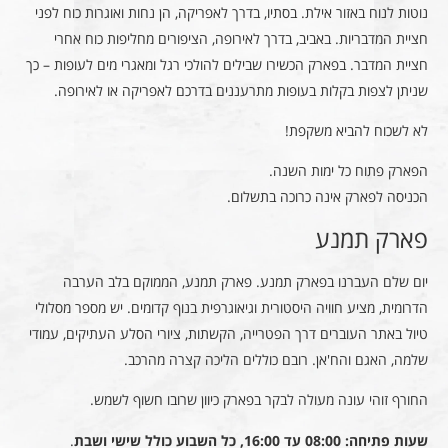
נוטות לנוח באזור אילת. בסתיו, בדרך לאפריקה, הן נחות ואוגרות כוח לפני
חציית המדבריות. באביב, בדרך לאירופה, הציפורים מחליפות כוח אחרי
חציית המדבר. בפארק הכשירו שבילים להולכי רגל ומאגרי מים לעופות – כך
שניתן לצפות בקלות בעופות מתרעננים בדרכם לאפריקה או לאירופה.
לא לשכוח להביא משקפת!
הפארק פתוח כל ימות השנה.
הכניסה לפארק אינה כרוכה בתשלום.
פארק תמנע
יום שלם העברנו בפארק תמנע. פארק תמנע, הממוקם בלב הערבה
הדרומית, מציע חוויה היסטורית וגיאוגרפית בנוף קדומים. יש מספר מסלולי
טיול באתר העוברים דרך הפטרייה, הקשתות, ציורי הסלע העתיקים, עמודי
שלמה, האגם והח'אן. רובם כוללים הליכה קצרה מהרכב.
החורף זוהי עונה מעולה לבקר בפארק כיוון שרובו חשוף לשמש.
שעות פתיחה: 08:00 עד 16:00, כל השבוע כולל שישי ושבת
.