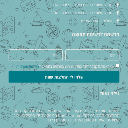
מה שחשוב: טיולים ומקומות לינה בארץ
מה שחשוב: טיולים ומקומות לינה בחו"ל
טיולים במזרח אירופה
הרשמה לרשימת תפוצה
אני מאשר/ת קבלת דיוור במייל ושימוש בפרטים בהתאם ל
מדיניות הפרטיות
שלחי לי המלצות שוות
גילוי נאות
כשאתם מזמינים דרך הלינקים באתר, אנחנו מקבלים עמלה קטנה על
ההזמנה. התוכן בפורטל Check in out מסופק על ידי הספקים. טיב
השירות, האיכות והתוכן באחריות הספקים בלבד.