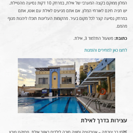
המלון ממוקם בקצה המערבי של אילת, במרחק 10 דקות נסיעה מהטיילת.
יש חניה חינם לאורחי המלון. אם אתם מגיעים לאילת עם אוטו, אתם
במרחק נסיעה קצר לכל מקום בעיר. מהקומות העליונות תוכלו ליהנות מנוף
מהמם.
כתובת:
משעול התלמוד 3, אילת.
לחצו כאן למחירים והזמנות
עצירות בדרך לאילת
🦌חי בר יטבתה – אטרקציה וחוויה חובה לילדים באזור אילת. פרויקט פורץ