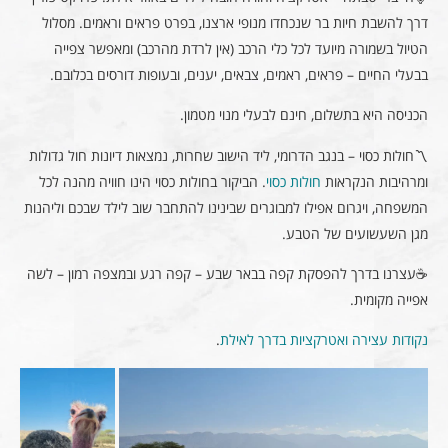
דרך להשבת חיות בר שנכחדו מנופי ארצנו, בפרט פראים וראמים. מסלול
הטיול בשמורה מיועד לכל כלי הרכב (אין לרדת מהרכב) ומאפשר צפייה
בבעלי החיים – פראים, ראמים, צבאים, יענים, ובעופות דורסים בכלובם.
הכניסה היא בתשלום, חינם לבעלי מנוי מטמון.
〽️חולות כסוי – בנגב הדרומי, ליד הישוב שחרות, נמצאות דיונות חול גדולות
ומרהיבות הנקראות
חולות כסוי
. הביקור בחולות כסוי הינו חוויה מהנה לכל
המשפחה, ויגרום אפילו למבוגרים שבינינו להתחבר שוב לילד שבכם וליהנות
מגן השעשועים של הטבע.
☕עצרנו בדרך להפסקת קפה בבאר שבע – קפה רגע ובמצפה רמון – לשה
אפייה מקומית.
נקודות עצירה ואטרקציות בדרך לאילת
.