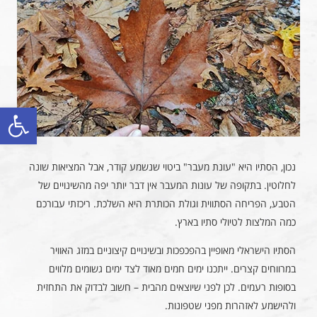
פתח סרגל
נכון, הסתיו היא "עונת מעבר" ביטוי שנשמע קודר, אבל המציאות שונה
לחלוטין. בתקופה של עונות המעבר אין דבר יותר יפה מהשינויים של
הטבע, הפריחה הסתווית וגולת הכותרת היא השלכת. ריכזתי עבורכם
כמה המלצות לטיולי סתיו בארץ.
הסתיו הישראלי מאופיין בהפכפכות ובשינויים קיצוניים במזג האוויר
במרווחים קצרים. ייתכנו ימים חמים מאוד לצד ימים גשומים מלווים
בסופות רעמים. לכן לפני שיוצאים מהבית – חשוב לבדוק את התחזית
ולהישמע לאזהרות מפני שטפונות.