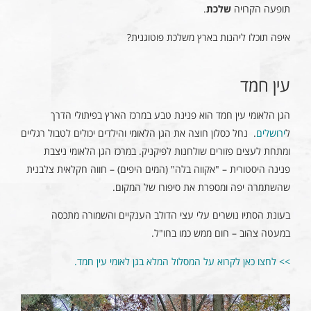
תופעה הקרויה
שלכת
.
איפה תוכלו ליהנות בארץ משלכת פוטוגנית?
עין חמד
הגן הלאומי עין חמד הוא פנינת טבע במרכז הארץ בפיתולי הדרך
ל
ירושלים
. נחל כסלון חוצה את הגן הלאומי והילדים יכולים לטבול רגליים
ומתחת לעצים פזורים שולחנות לפיקניק. במרכז הגן הלאומי ניצבת
פנינה היסטורית – "אקווה בלה" (המים היפים) – חווה חקלאית צלבנית
שהשתמרה יפה ומספרת את סיפורו של המקום.
בעונת הסתיו נושרים עלי עצי הדולב הענקיים והשמורה מתכסה
במעטה צהוב – חום ממש כמו בחו"ל.
>> לחצו כאן לקרוא על המסלול המלא בגן לאומי עין חמד.