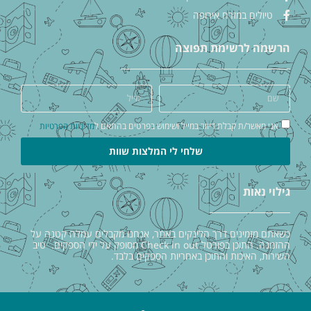
טיולים במזרח אירופה
הרשמה לרשימת תפוצה
אני מאשר/ת קבלת דיוור במייל ושימוש בפרטים בהתאם ל
מדיניות הפרטיות
שלחי לי המלצות שוות
גילוי נאות
כשאתם מזמינים דרך הלינקים באתר, אנחנו מקבלים עמלה קטנה על
ההזמנה. התוכן בפורטל Check in out מסופק על ידי הספקים. טיב
השירות, האיכות והתוכן באחריות הספקים בלבד.