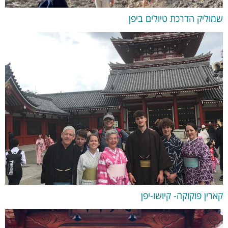
שמוליק הדרכת טיולים ביפן
קארין פוקוקה- קיושו-יפן