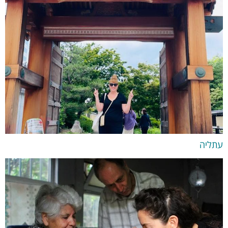
עתליה