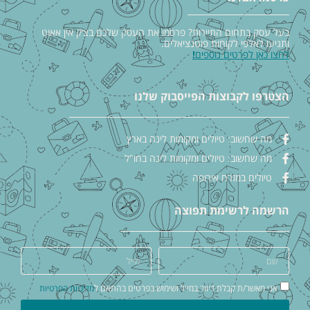
בעל עסק בתחום התיירות? פרסמו את העסק שלכם בצ׳ק אין אאוט
ותגיעו לאלפי לקוחות פוטנציאלים.
לחצו כאן לפרטים נוספים
!
הצטרפו לקבוצות הפייסבוק שלנו
מה שחשוב: טיולים ומקומות לינה בארץ
מה שחשוב: טיולים ומקומות לינה בחו"ל
טיולים במזרח אירופה
הרשמה לרשימת תפוצה
אני מאשר/ת קבלת דיוור במייל ושימוש בפרטים בהתאם ל
מדיניות הפרטיות