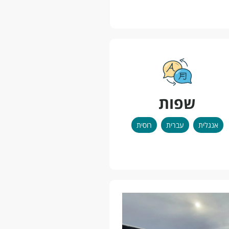
שפות
אנגלית
עברית
רוסית