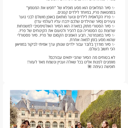
✨ סיור המלאכים הוא מסע מופלא של "חפש את המטמון"
בסמטאות פריז, במיוחד לילדים קטנים.
✨ פריז הקלאסית לילדים ונוער מותאם באופן מושלם לבני נוער
צעירים (סיור שהילדים שלכם ידברו עליו לעולמי עד!)
✨ סיור הסטורי מתוק במארה הוא הסיור האולטימטיבי למשפחות
שרוצות גם הסטוריה וגם להכיר ולטעום את הקינוחים של פריז.
✨ סיור במונמרטר, רובע האמנים הקסום של פריז. סיור פסטורלי
שהוא מסע בזמן למאה אחרת.
✨ סיור מודרך בלובר עבור ילדים שנותן ערך אמיתי לביקור במוזיאון
הכי חשוב בעולם.
לא בטוחים מה הסיור שהכי יתאים עבורכם?
מוזמנים לפנות אלינו בכל שאלה ועניין ונשמח מאד לעזור!
חופשה נעימה 🌺