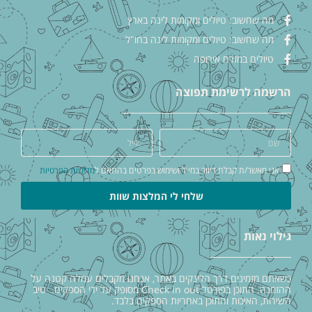
מה שחשוב: טיולים ומקומות לינה בארץ
מה שחשוב: טיולים ומקומות לינה בחו"ל
טיולים במזרח אירופה
הרשמה לרשימת תפוצה
אני מאשר/ת קבלת דיוור במייל ושימוש בפרטים בהתאם ל
מדיניות הפרטיות
שלחי לי המלצות שוות
גילוי נאות
כשאתם מזמינים דרך הלינקים באתר, אנחנו מקבלים עמלה קטנה על
ההזמנה. התוכן בפורטל Check in out מסופק על ידי הספקים. טיב
השירות, האיכות והתוכן באחריות הספקים בלבד.