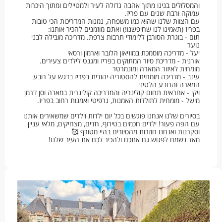
והמסלולים בנינו מתוך אהבה גדולה לעיר ולמטיילים ומתוך היכרות
עמוקה ורבת שנים עם פריז.
עם הצוות שלנו שהוא כמו משפחה, נמנות המדריכות הכי טובות
בפריז (תאמינו לנו שחיפשנו!) ואתם מוזמנים להכיר אותנו:
תום - בוגרת הסורבן ללימודי תרבות צרפת. מדריכה מובילה לבני
נוער
יעל - מדריכה מוסמכת במוזיאון הלובר וארמון ורסאי
אורנית - מדריכת סיור המתוקים בפריז ומגנט לילדים צעירים.
מומחית לאיזור המארה ומונמרטר
עינב - מדריכה מומחית להסטוריה יהודית בפריז בדגש על רובע
המארה והרובע הלטיני
ויקי - אחראית תחום קולינריה והמדריכה קולינרית במארה וסן ז'רמן
מישל - מומחית לתולדות האמנות, גרפיטי ואמנות רחוב בפריז.
בסיורים שלנו אנחנו פוגשים בכל יום ילדות וילדים שמשאירים אותנו
עם הפה פעור! ילדים חכמים בטירוף, חדים, מצחיקים, מלאי עניין
וסקרנות ואנחנו חוזרות מהסיורים בהיי מטורף 🥰
מאד נשמח לפגוש גם אתכם ולהכיר לכם את העיר שלנו!