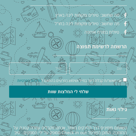
מה שחשוב: טיולים ומקומות לינה בארץ
מה שחשוב: טיולים ומקומות לינה בחו"ל
טיולים במזרח אירופה
הרשמה לרשימת תפוצה
אני מאשר/ת קבלת דיוור במייל ושימוש בפרטים בהתאם ל
מדיניות הפרטיות
שלחי לי המלצות שוות
גילוי נאות
כשאתם מזמינים דרך הלינקים באתר, אנחנו מקבלים עמלה קטנה על
ההזמנה. התוכן בפורטל Check in out מסופק על ידי הספקים. טיב