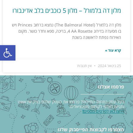
מלון דה בלמורל – מלון 5 כוכבים בלב אדינבורו
מלון דה בלמורל (The Balmoral Hotel) נמצא ברחוב Princes ויש
בו מסעדה בדירוג ‎4 AA Rosette, בריכה, ספא וחדר כושר. מקום
האירוח נפתח לראשונה בשנת
פתח סרגל
קרא עוד »
25 בינואר 2024
אין תגובות
פרסמו אצלנו
בעל עסק בתחום התיירות? פרסמו את העסק שלכם בצ׳ק אין אאוט
ותגיעו לאלפי לקוחות פוטנציאלים.
לחצו כאן לפרטים נוספים
!
הצטרפו לקבוצות הפייסבוק שלנו