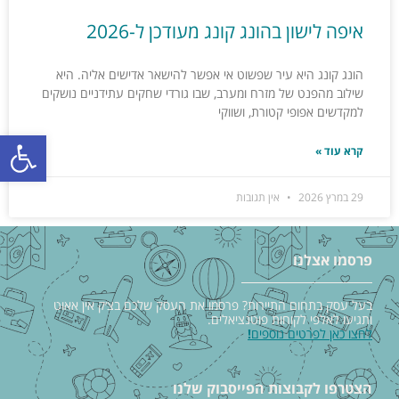
איפה לישון בהונג קונג מעודכן ל-2026
הונג קונג היא עיר שפשוט אי אפשר להישאר אדישים אליה. היא
שילוב מהפנט של מזרח ומערב, שבו גורדי שחקים עתידניים נושקים
למקדשים אפופי קטורת, ושווקי
פתח סרגל
קרא עוד »
29 במרץ 2026
אין תגובות
פרסמו אצלנו
בעל עסק בתחום התיירות? פרסמו את העסק שלכם בצ׳ק אין אאוט
ותגיעו לאלפי לקוחות פוטנציאלים.
לחצו כאן לפרטים נוספים
!
הצטרפו לקבוצות הפייסבוק שלנו