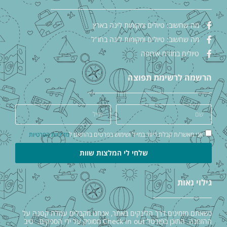
מה שחשוב: טיולים ומקומות לינה בארץ
מה שחשוב: טיולים ומקומות לינה בחו"ל
טיולים במזרח אירופה
הרשמה לרשימת תפוצה
אני מאשר/ת קבלת דיוור במייל ושימוש בפרטים בהתאם ל
מדיניות הפרטיות
שלחי לי המלצות שוות
גילוי נאות
כשאתם מזמינים דרך הלינקים באתר, אנחנו מקבלים עמלה קטנה על
ההזמנה. התוכן בפורטל Check in out מסופק על ידי הספקים. טיב