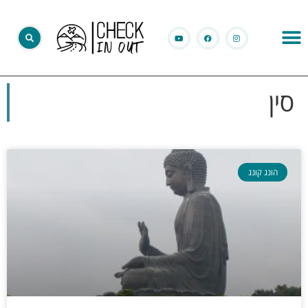
סין
הונג קונג