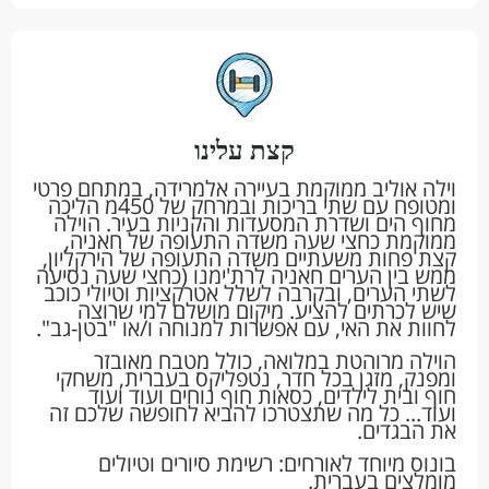
קצת עלינו
וילה אוליב ממוקמת בעיירה אלמרידה, במתחם פרטי
ומטופח עם שתי בריכות ובמרחק של 450מ הליכה
מחוף הים ושדרת המסעדות והקניות בעיר. הוילה
ממוקמת כחצי שעה משדה התעופה של חאניה,
קצת פחות משעתיים משדה התעופה של הירקליון,
ממש בין הערים חאניה לרת'ימנו (כחצי שעה נסיעה
לשתי הערים, ובקרבה לשלל אטרקציות וטיולי כוכב
שיש לכרתים להציע. מיקום מושלם למי שרוצה
לחוות את האי, עם אפשרות למנוחה ו/או "בטן-גב".
הוילה מרוהטת במלואה, כולל מטבח מאובזר
ומפנק, מזגן בכל חדר, נטפליקס בעברית, משחקי
חוף ובית לילדים, כסאות חוף נוחים ועוד ועוד
ועוד... כל מה שתצטרכו להביא לחופשה שלכם זה
את הבגדים.
בונוס מיוחד לאורחים: רשימת סיורים וטיולים
מומלצים בעברית.