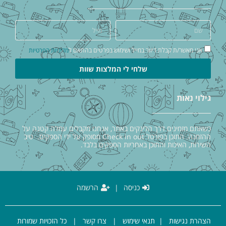
אני מאשר/ת קבלת דיוור במייל ושימוש בפרטים בהתאם ל
מדיניות הפרטיות
שלחי לי המלצות שוות
גילוי נאות
כשאתם מזמינים דרך הלינקים באתר, אנחנו מקבלים עמלה קטנה על
ההזמנה. התוכן בפורטל Check in out מסופק על ידי הספקים. טיב
השירות, האיכות והתוכן באחריות הספקים בלבד.
כניסה
|
הרשמה
הצהרת נגישות
|
תנאי שימוש
|
צרו קשר
| כל הזכויות שמורות