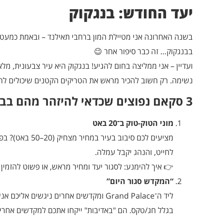
יעד החודש: בנגקוק
בשנה האחרונה אני מטיילת המון ברחבי תאילנד – ובאמת כמעט א
בבנגקוק… זה כבר סיפור אחר 😉
ועדיין – אני ממליצה בחום להגיע! בנגקוק היא עיר צבעונית, מל
נשימה. רק חשוב להכיר מראש את הטריקים הקטנים שיכולים להר
3 סקאם נפוצים שכדאי להיזהר מהם בבנגקוק:
מוני הטוק-טוק ב־20 באט
מציעים לכם סיבוב
לחייט, והנהג יקבל עמלה.
👉 איך להימנע: לסגור יעד ומחיר מראש, או פשוט להזמין ב־rab/Bolt
“המקדש סגור היום”
ליד ה־Grand Palace ומקדשים אחרים ניגשי
בגלל חג/טקס. הם "באדיבות" ייקחו אתכם למקדשים אחרים