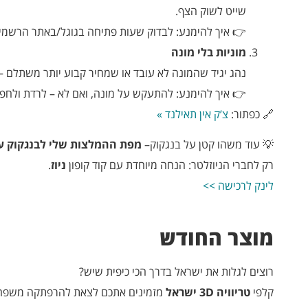
שייט לשוק הצף.
👉 איך להימנע: לבדוק שעות פתיחה בגוגל/באתר הרשמי 
מוניות בלי מונה
נהג יגיד שהמונה לא עובד או שמחיר קבוע יותר משתלם – בפועל תשלמו פ
👉 איך להימנע: להתעקש על מונה, ואם לא – לרדת ולחפש
🔗 כפתור:
צ’ק אין תאילנד »
💡 עוד משהו קטן על בנגקוק–
מפת ההמלצות שלי לבנגקוק ע
רק לחברי הניוזלטר: הנחה מיוחדת עם קוד קופון
ניוז
.
לינק לרכישה >>
מוצר החודש
רוצים לגלות את ישראל בדרך הכי כיפית שיש?
קלפי
טריוויה 3D ישראל
מזמינים אתכם לצאת להרפתקה משפחתי