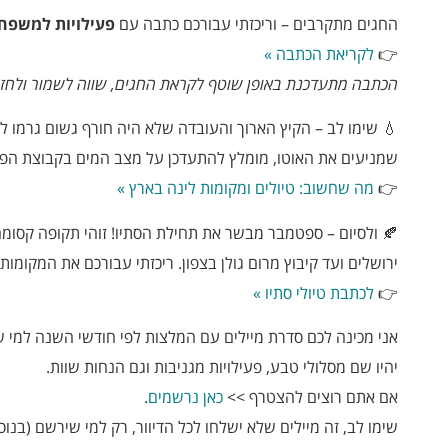
החגים מתקרבים – וריכזתי עבורכם כתבה עם
פעילויות למשפחו
👉
לקריאת הכתבה »
הכתבה מתעדכנת באופן שוטף לקראת החגים, שווה לשמור ולחזור
💧 שימו לב – הקיץ הארוך והעובדה שלא היה חורף גשום גרמו לכ
שמניעים את האוטו, מומלץ להתעדכן על מצב המים בקבוצת הפיי
👉
מה שחשוב: טיולים ומקומות לינה בארץ »
🍂 ולסיום – ספטמבר מבשר את תחילת הסתיו! זוהי תקופה קסומה
ירושלים ועד קיבוץ מרום גולן בצפון. ריכזתי עבורכם את המקומות ה
👉
לכתבת טיולי סתיו »
אני מכינה לכם סדרת מיילים עם המלצות לפי חודשי השנה למי ש
יהיו שם מסלולי טבע, פעילויות מגניבות וגם הנחות שוות.
אם אתם רוצים להצטרף >>
כאן נרשמים
.
שימו לב, זה מיילים שלא ישלחו לכל הדיוור, רק למי שירשם (בנוס