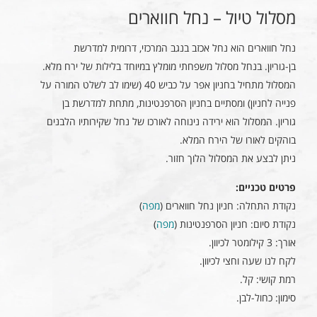
מסלול טיול – נחל חווארים
נחל חווארים הוא נחל אכזב בנגב המרכזי, דרומית למדרשת
בן-גוריון. בנחל מסלול משפחתי מומלץ במיוחד בלילות של ירח מלא.
המסלול מתחיל בחניון אפר על כביש 40 (שימו לב לשלט המורה על
פנייה לחניון) ומסתיים בחניון הסרפנטינות, מתחת למדרשת בן
גוריון. המסלול הוא ירידה נינוחה לאורכו של נחל שקירותיו הלבנים
בוהקים לאורו של הירח המלא.
ניתן לבצע את המסלול הלוך חזור.
פרטים טכניים:
נקודת התחלה: חניון נחל חווארים (
מפה
)
נקודת סיום: חניון הסרפנטינות (
מפה
)
אורך: 3 קילומטר לכיוון.
לקח לנו שעה וחצי לכיוון.
רמת קושי: קל.
סימון: כחול-לבן.