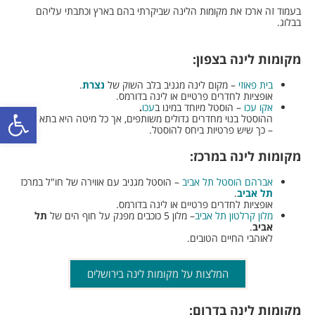
בעמוד זה ארכז את מקומות הלינה שביקרתי בהם בארץ וכתבתי עליהם
בבלוג.
מקומות לינה בצפון:
בית פאוזי
– מקום לינה מגניב בלב השוק של
נצרת
.
אופציות לחדרים פרטיים או לינה בדורמס.
פתח סרגל
אקו עכו
– הוסטל מיוחד במינו ב
עכו
.
ההוסטל בנוי מחדרים גדולים משותפים, אך כל מיטה היא בתא פרטי
– כך שיש פרטיות ביחס להוסטל.
מקומות לינה במרכז:
אברהם הוסטל תל אביב
– הוסטל מגניב עם אווירה של חו"ל במרכז
תל אביב
.
אופציות לחדרים פרטיים או לינה בדורמס.
מלון קרלטון תל אביב
– מלון 5 כוכבים מפנק על חוף הים של
תל
אביב
.
לאוהבי החיים הטובים.
המלצות על מקומות לינה בירושלים
מקומות לינה בדרום: