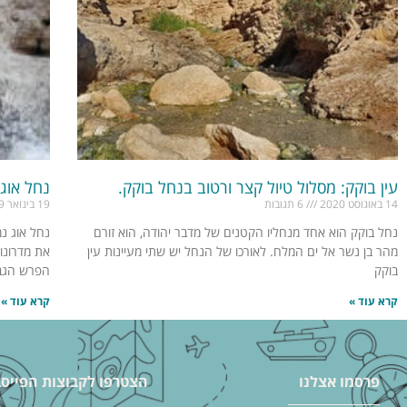
עין בוקק: מסלול טיול קצר ורטוב בנחל בוקק.
נחל אוג
14 באוגוסט 2020
6 תגובות
19 בינואר 2019
נחל בוקק הוא אחד מנחליו הקטנים של מדבר יהודה, הוא זורם
נחל אוג נמ
מהר בן נשר אל ים המלח. לאורכו של הנחל יש שתי מעיינות עין
את מדרונות
בוקק
הפרש הגב
קרא עוד »
קרא עוד »
פרסמו אצלנו
הצטרפו לקבוצות הפייסב