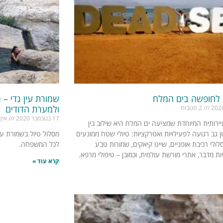
לחופשה בים המלח
שמורת עין גדי – נ
ולמערת הדודים
2 תגובות
17 בנובמבר 2020
אין 
יירותית המיוחדת שמציעה ים המלח היא שילוב בין
 גב רגועה לפעילויות ואטרקציות: טיולי שטח ממונעים
מסלול טיול בשמורת עין
סלולי רכיבת אופניים, שייט קיאקים, שמורות טבע
לכל המשפחה.
ות מדבר, אתרי מורשת עולמית, וכמובן – טיפולי מרפא.
קרא עוד »