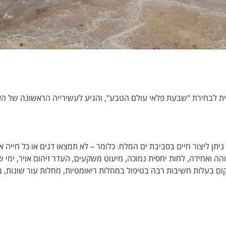
אומית לבחירת "שבעת פלאי עולם הטבע", והגיע לעשירייה הראשונה של ה
יתן ליצור חיים בסביבת ים המלח. כלומר – לא תמצאו דגים או כל חייה א
הה ואחידה, לחות יחסית נמוכה, מיעוט משקעים, העדר זיהום אויר, ימי
רה – סגולה מסוג UVB. הוא משמש כמקום בעלות חשיבות רבה בטיפול במחלות ריאומטיות, מחלות עו