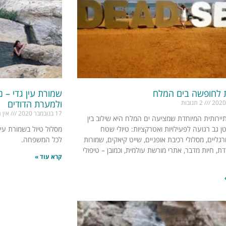
 לחופשה בים המלח
שמורת עין גדי – נ
ולמערת הדודים
2 תגובות
17 בנובמבר 2020
אין תגובות
יירותית המיוחדת שמציעה ים המלח היא שילוב בין
 גב רגועה לפעילויות ואטרקציות: טיולי שטח
מסלול טיול בשמורת עין 
רגליים, מסלולי רכיבת אופניים, שייט קיאקים, שמורות
לכל המשפחה.
ת, חיות מדבר, אתרי מורשת עולמית, וכמובן – טיפולי
קרא עוד »