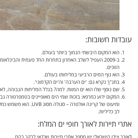
עובדות חשובות:
הוא המקום היבשתי הנמוך ביותר בעולם.
ב-2009 העפיל לשלב האחרון בתחרות החד פעמית והבינל
הזוכים.
הוא גוף המים הרביעי במליחותו בעולם.
בתנ"ך נקרא גם: 'ים הערבה' וה'ים הקדמוני'.
שם נוסף שלו הוא ים המוות. למה? בגלל המליחות הגבוהה, לא נ
המקום ידוע כמרפא: בזכות שמי הים מאופיינים בטמפרטורה גבו
ומיעוט של קרינה אולט
לב כליליות.
אתרי תיירות לאורך חופי ים המלח:
לאורך צידו הישראלי יש מספר אתרי תיירות שכדאי לבקר בהם.