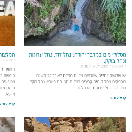
מסלולי מים במדבר יהודה: נחל דוד, נחל ערוגות
המלצות
ונחל בוקק.
7 בדצמבר 2020
7 באוקטובר 2021
אין תגובות
החוויה הת
יש שלושה נחלים שזורמים אל ים המלח לאורך כל השנה
חופשת בטן
ומספקים מסלולי מים קרירים במקום הכי חם בארץ: נחל בוקק,
ממונעים ו
נחל דוד ונחל ערוגות. הנחלים
טבע מיוחד
מרפא.
קרא עוד »
קרא עוד »