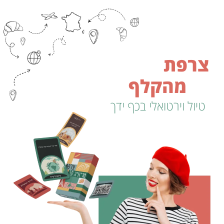
צרפת
ק
ו
פ
צ
ת
מהקלף
טיול וירטואלי בכף ידך