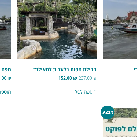
י
חבילת מפות בלעדית לתאילנד
מפת ה
9.00
₪
152.00
₪
237.00
₪
הוספה לסל
הוספה
מבצע!